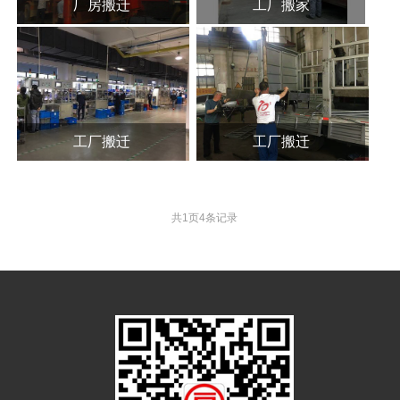
厂房搬迁
工厂搬家
工厂搬迁
工厂搬迁
共
1
页
4
条记录